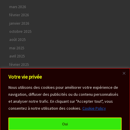
mars 2026
février 2026
janvier 2026
octobre 2025
août 2025
mai 2025
avril 2025
février 2025
octobre 2024
Votre vie privée
juin 2024
Nous utilisons des cookies pour améliorer votre expérience de
avril 2024
navigation, diffuser des publicités ou du contenu personnalisés
septembre 2022
et analyser notre trafic. En cliquant sur "Accepter tout", vous
consentez à notre utilisation des cookies.
Cookie Policy
Oui