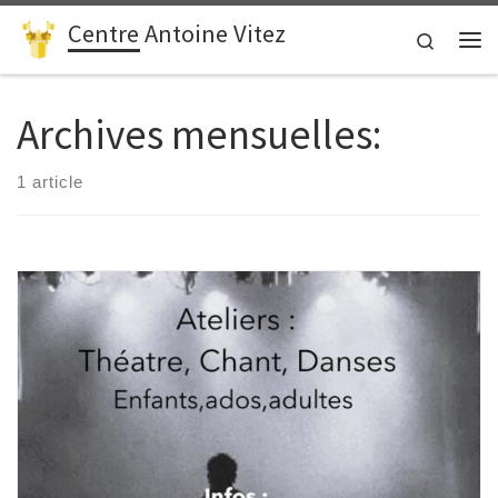
Centre Antoine Vitez
Passer au contenu
Search
Me
Archives mensuelles:
1 article