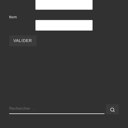
Nom
RECHERCHER
Rech