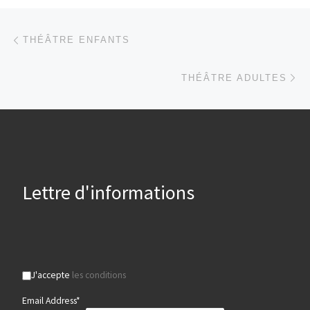
Parcourir les articles
Article précédent
THÉÂTRE ENFANTS
Ar
THÉÂTRE ADULTES
Lettre d'informations
J'accepte
les conditions
Email Address*