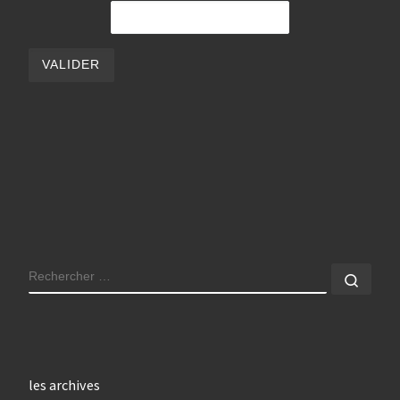
RECHERCHER
Rech
les archives