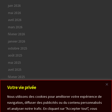
juin 2026
mai 2026
avril 2026
mars 2026
février 2026
janvier 2026
octobre 2025
août 2025
mai 2025
avril 2025
février 2025
octobre 2024
Votre vie privée
juin 2024
Nous utilisons des cookies pour améliorer votre expérience de
avril 2024
navigation, diffuser des publicités ou du contenu personnalisés
septembre 2022
et analyser notre trafic. En cliquant sur "Accepter tout", vous