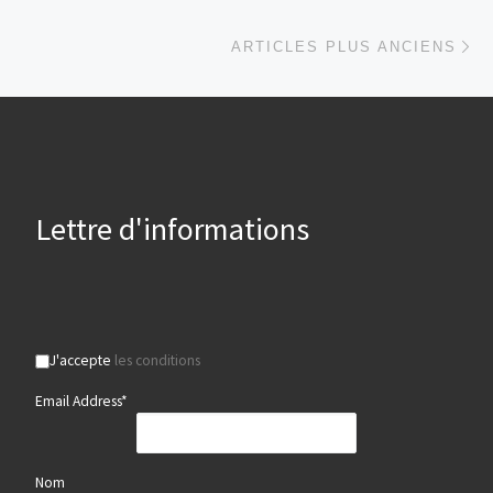
Ar
ARTICLES PLUS ANCIENS
Lettre d'informations
J'accepte
les conditions
Email Address*
Nom