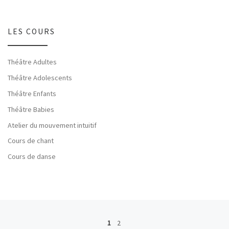
LES COURS
Théâtre Adultes
Théâtre Adolescents
Théâtre Enfants
Théâtre Babies
Atelier du mouvement intuitif
Cours de chant
Cours de danse
Navigation dans les articles
1
2