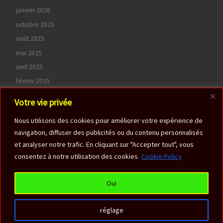
janvier 2026
octobre 2025
août 2025
mai 2025
avril 2025
février 2025
octobre 2024
Votre vie privée
juin 2024
Nous utilisons des cookies pour améliorer votre expérience de
avril 2024
navigation, diffuser des publicités ou du contenu personnalisés
septembre 2022
et analyser notre trafic. En cliquant sur "Accepter tout", vous
consentez à notre utilisation des cookies.
Cookie Policy
Oui
© 2026
Centre Antoine Vitez
– Tous droits réservés
réglage
Propulsé par
WP
– Réalisé avec the
Thème Customizr