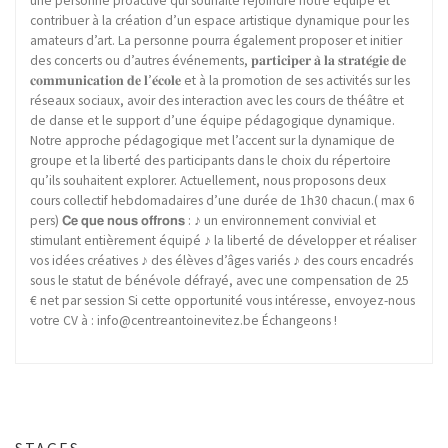
une personne proactive qui souhaite rejoindre notre équipe et
contribuer à la création d’un espace artistique dynamique pour les
amateurs d’art. La personne pourra également proposer et initier
des concerts ou d’autres événements, 𝐩𝐚𝐫𝐭𝐢𝐜𝐢𝐩𝐞𝐫 𝐚̀ 𝐥𝐚 𝐬𝐭𝐫𝐚𝐭𝐞́𝐠𝐢𝐞 𝐝𝐞
𝐜𝐨𝐦𝐦𝐮𝐧𝐢𝐜𝐚𝐭𝐢𝐨𝐧 𝐝𝐞 𝐥’𝐞́𝐜𝐨𝐥𝐞 et à la promotion de ses activités sur les
réseaux sociaux, avoir des interaction avec les cours de théâtre et
de danse et le support d’une équipe pédagogique dynamique.
Notre approche pédagogique met l’accent sur la dynamique de
groupe et la liberté des participants dans le choix du répertoire
qu’ils souhaitent explorer. Actuellement, nous proposons deux
cours collectif hebdomadaires d’une durée de 1h30 chacun.( max 6
pers) 𝗖𝗲 𝗾𝘂𝗲 𝗻𝗼𝘂𝘀 𝗼𝗳𝗳𝗿𝗼𝗻𝘀 : ♪ un environnement convivial et
stimulant entièrement équipé ♪ la liberté de développer et réaliser
vos idées créatives ♪ des élèves d’âges variés ♪ des cours encadrés
sous le statut de bénévole défrayé, avec une compensation de 25
€ net par session Si cette opportunité vous intéresse, envoyez-nous
votre CV à : info@centreantoinevitez.be Échangeons !