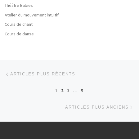
Théâtre Babies
Atelier du mouvement intuitif
Cours de chant
Cours de danse
Navigation dans les articles
Articles plus récents
ARTICLES PLUS RÉCENTS
1
2
3
…
5
Ar
ARTICLES PLUS ANCIENS